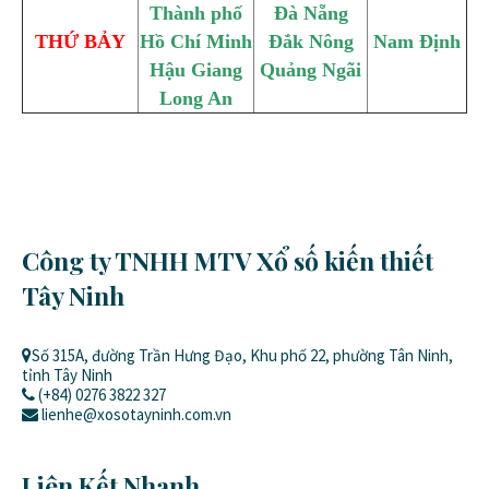
Thành phố
Đà Nẵng
THỨ BẢY
Hồ Chí Minh
Đắk Nông
Nam Định
Hậu Giang
Quảng Ngãi
Long An
Công ty TNHH MTV Xổ số kiến thiết
Tây Ninh
Số 315A, đường Trần Hưng Đạo, Khu phố 22, phường Tân Ninh,
tỉnh Tây Ninh
(+84) 0276 3822 327
lienhe@xosotayninh.com.vn
Liên Kết Nhanh