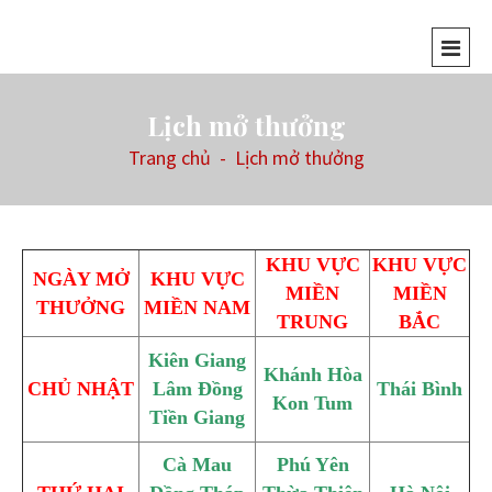
Lịch mở thưởng
Trang chủ
-
Lịch mở thưởng
KHU VỰC
KHU VỰC
NGÀY MỞ
KHU VỰC
MIỀN
MIỀN
THƯỞNG
MIỀN NAM
TRUNG
BẮC
Kiên Giang
Khánh Hòa
CHỦ NHẬT
Lâm Đồng
Thái Bình
Kon Tum
Tiền Giang
Cà Mau
Phú Yên