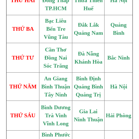
THỨ HAI
Đồng Tháp
Thừa Thiên
Hà Nội
TP.HCM
Huế
Bạc Liêu
Đắk Lắk
Quảng
THỨ BA
Bến Tre
Quảng Nam
Bình
Vũng Tàu
Cần Thơ
Đà Nẵng
THỨ TƯ
Đồng Nai
Bắc Ninh
Khánh Hòa
Sóc Trăng
An Giang
Bình Định
THỨ NĂM
Bình Thuận
Quảng Bình
Hà Nội
Tây Ninh
Quảng Trị
Bình Dương
Gia Lai
THỨ SÁU
Trà Vinh
Hải Phòng
Ninh Thuận
Vĩnh Long
Bình Phước