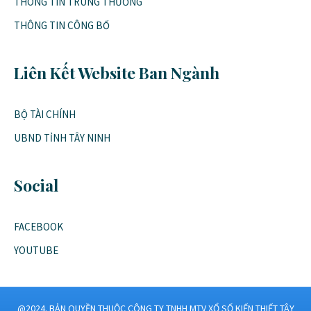
THÔNG TIN TRÚNG THƯỞNG
THÔNG TIN CÔNG BỐ
Liên Kết Website Ban Ngành
BỘ TÀI CHÍNH
UBND TỈNH TÂY NINH
Social
FACEBOOK
YOUTUBE
@2024. BẢN QUYỀN THUỘC CÔNG TY TNHH MTV XỔ SỐ KIẾN THIẾT TÂY